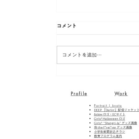
コメント
コメントを追加…
3Dプリンターを購入したの
よ
Profile
Work
Portrait | kyoto
DEEP 『Darlin’』配信ジャケッ
&slow ロゴ・ECサイト
Girls² Halloween ロゴ
Girls² “Shangri-la” グッズ画像
伶 the f"rei"vor グッズ画像
小学生新聞折込チラシ
教育プログラム案内