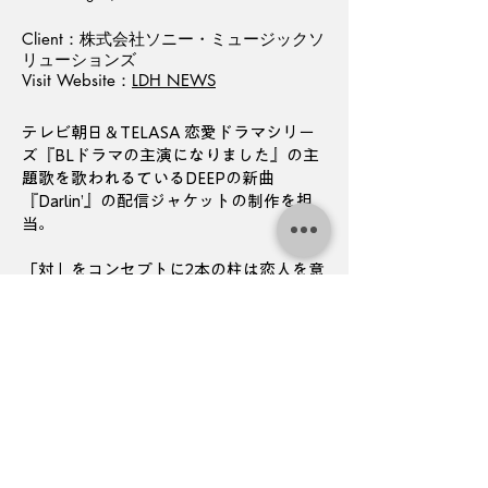
Client：株式会社ソニー・ミュージックソ
リューションズ
Visit Website：
LDH NEWS
テレビ朝日＆TELASA 恋愛ドラマシリー
ズ『BLドラマの主演になりました』の主
題歌を歌われるているDEEPの新曲
『Darlin’』の配信ジャケットの制作を担
当。
「対」をコンセプトに2本の柱は恋人を意
味し、橋がかかるためには支え合いが必
要であり、また「恋の架け橋」という想
いもこめて橋脚で表現。
タイトルには「カップルは似てくる」と
言われることから形が似ている2つのフォ
ントを使用し制作しました。
実績一覧にもどる