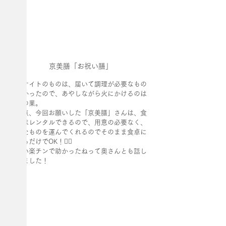
京美膳「お祝い膳」
通販サイトのものは、届いて調理が必要なもの
が多かったので、あやしながら火にかけるのは
至難の業。
その点、今回お願いした「京美膳」さんは、食
器類はレンタルできるので、用意の必要なく、
作ったものを運んでくれるのでそのまま食卓に
あげるだけでOK！🙇‍♂️
すごい楽チンで助かったねって奥さんとも話し
ていました！