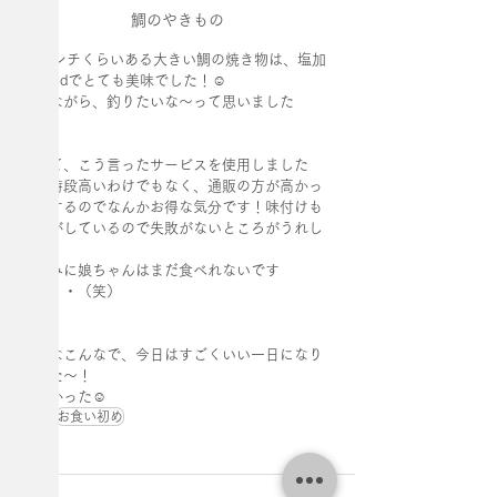
鯛のやきもの
30センチくらいある大きい鯛の焼き物は、塩加
減goodでとても美味でした！☺️
食べながら、釣りたいな〜って思いました
（笑）
初めて、こう言ったサービスを使用しました
が、特段高いわけでもなく、通販の方が高かっ
たりするのでなんかお得な気分です！味付けも
プロがしているので失敗がないところがうれし
い！
ちなみに娘ちゃんはまだ食べれないです
が・・・（笑）
そんなこんなで、今日はすごくいい一日になり
ました〜！
楽しかった☺️
娘ちゃん
お食い初め
日常
料理