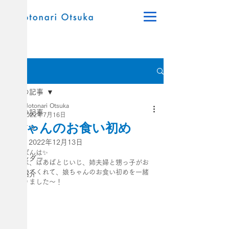
記事
全ての記事
Motonari Otsuka
全ての記事
2022年7月16日
娘ちゃんのお食い初め
デザイン
更新日：
2022年12月13日
料理
こんばんは✨
カレンダー
今日は、ばあばとじいじ、姉夫婦と甥っ子がお
家に来てくれて、娘ちゃんのお食い初めを一緒
商品紹介
にやりました〜！
日常