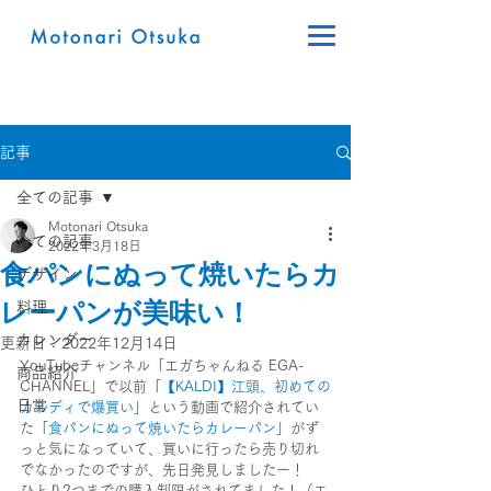
記事
全ての記事
Motonari Otsuka
全ての記事
2022年3月18日
食パンにぬって焼いたらカ
デザイン
レーパンが美味い！
料理
カレンダー
更新日：
2022年12月14日
YouTubeチャンネル「エガちゃんねる EGA-
商品紹介
CHANNEL」で以前「
【KALDI】江頭、初めての
日常
カルディで爆買い
」という動画で紹介されてい
た「
食パンにぬって焼いたらカレーパン
」がず
っと気になっていて、買いに行ったら売り切れ
でなかったのですが、先日発見しましたー！
ひとり2つまでの購入制限がされてました！（エ