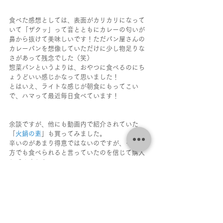
食べた感想としては、表面がカリカリになって
いて「ザクッ」って音とともにカレーの匂いが
鼻から抜けて美味しいです！ただパン屋さんの
カレーパンを想像していただけに少し物足りな
さがあって残念でした（笑）
惣菜パンというよりは、おやつに食べるのにち
ょうどいい感じかなって思いました！
とはいえ、ライトな感じが朝食にもってこい
で、ハマって最近毎日食べています！
余談ですが、他にも動画内で紹介されていた
「
火鍋の素
」も買ってみました。
辛いのがあまり得意ではないのですが、そんな
方でも食べられると言っていたのを信じて購入
してみました。
結果は、「食べられる！」なんなら、辛いのに
旨さを感じる！！！
辛いのが苦手な方って、ヒリヒリして旨味をあ
まり感じられないと思うのですが、それが旨味
を感じるので箸が進むんですよ！あっという間
に完食してしまい、リピート確定だねと奥さん