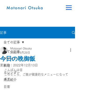
記事
全ての記事
Motonari Otsuka
全ての記事
2022年9月29日
今日の晩御飯
デザイン
更新日：
2022年12月13日
料理
こんばんは👏
カレンダー
このところ、ご飯が健康的なメニューになって
ます。
商品紹介
日常