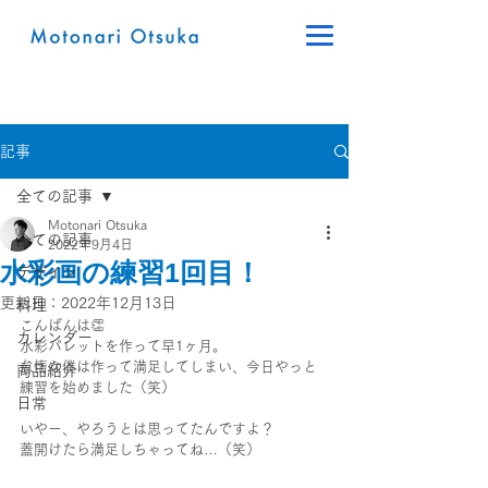
記事
全ての記事
Motonari Otsuka
全ての記事
2022年9月4日
水彩画の練習1回目！
デザイン
更新日：
2022年12月13日
料理
こんばんは👏
カレンダー
水彩パレットを作って早1ヶ月。
怠惰な僕は作って満足してしまい、今日やっと
商品紹介
練習を始めました（笑）
日常
いやー、やろうとは思ってたんですよ？
蓋開けたら満足しちゃってね…（笑）