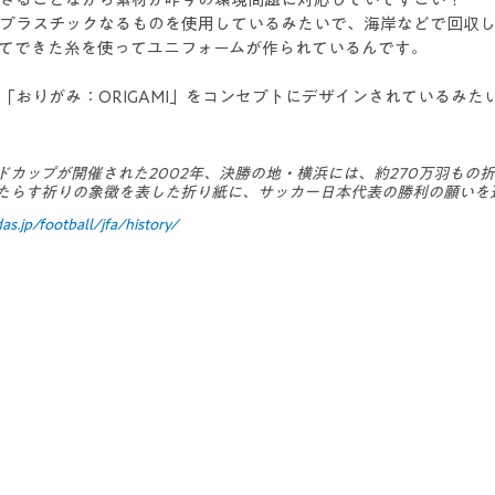
プラスチックなるものを使用しているみたいで、海岸などで回収
てできた糸を使ってユニフォームが作られているんです。
「おりがみ：ORIGAMI」をコンセプトにデザインされているみた
ドカップが開催された2002年、決勝の地・横浜には、約270万羽もの
たらす祈りの象徴を表した折り紙に、サッカー日本代表の勝利の願いを
as.jp/football/jfa/history/