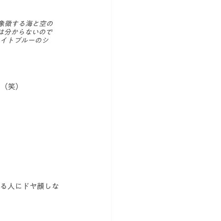
を象徴する海と空の
は分からないので
ライトブルーのシ
た（笑）
いる人にドヤ顔しな