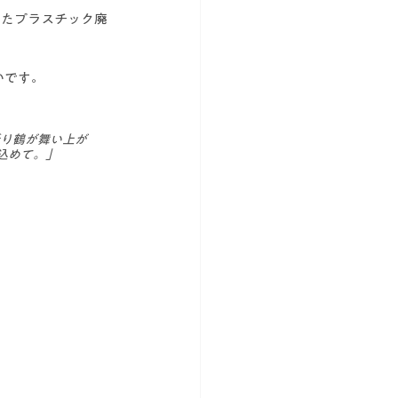
したプラスチック廃
いです。
折り鶴が舞い上が
込めて。」