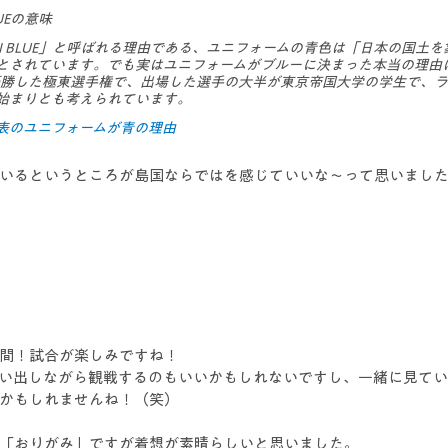
LUEの意味
AI BLUE」と呼ばれる理由である、ユニフォームの青色は「日本の国土
とされています。でも実はユニフォームがブルーに決まった本当の理由
て優勝した極東選手権で、出場した選手の大半が東京帝国大学の学生で、
始まりとも考えられています。
表のユニフォームが青の理由
いるというところが島国ならではを感じていいな〜って思いまし
間！試合が楽しみですね！
い出しながら観戦するのもいいかもしれないですし、一緒に見て
かもしれませんね！（笑）
「おりがみ」ですが着想が素晴らしいと思いました。